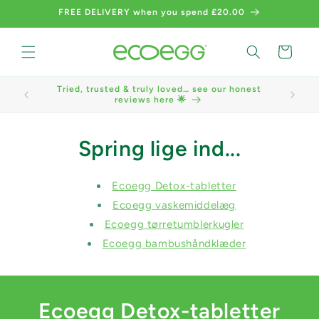
Skip to
FREE DELIVERY when you spend £20.00
content
Cart
Tried, trusted & truly loved… see our honest
We now a
reviews here 🌟
Spring lige ind...
Ecoegg Detox-tabletter
Ecoegg vaskemiddelæg
Ecoegg tørretumblerkugler
Ecoegg bambushåndklæder
Ecoegg Detox-tabletter